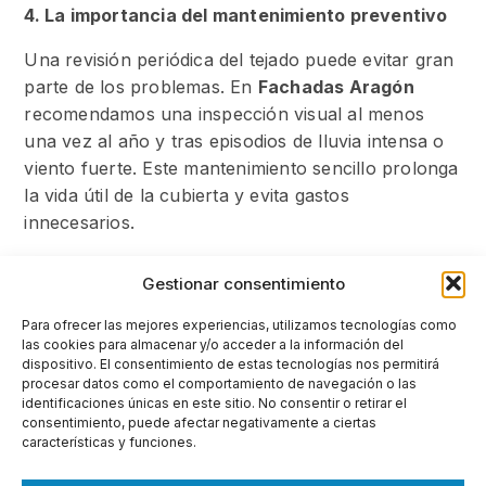
4. La importancia del mantenimiento preventivo
Una revisión periódica del tejado puede evitar gran
parte de los problemas. En
Fachadas Aragón
recomendamos una inspección visual al menos
una vez al año y tras episodios de lluvia intensa o
viento fuerte. Este mantenimiento sencillo prolonga
la vida útil de la cubierta y evita gastos
innecesarios.
5. Beneficios de una reparación profesional
Gestionar consentimiento
Garantía de impermeabilidad total.
Para ofrecer las mejores experiencias, utilizamos tecnologías como
Materiales certificados y duraderos.
las cookies para almacenar y/o acceder a la información del
Trabajo seguro y sin riesgos.
dispositivo. El consentimiento de estas tecnologías nos permitirá
procesar datos como el comportamiento de navegación o las
Resultados estéticamente integrados con la
identificaciones únicas en este sitio. No consentir o retirar el
fachada.
consentimiento, puede afectar negativamente a ciertas
características y funciones.
Conclusión