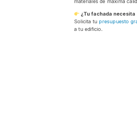
materiales de máxima cali
¿Tu fachada necesita
Solicita tu
presupuesto gra
a tu edificio.
Fachadas Aragón
Servici
Sobre Nosotros
Rehabili
Contacto
Aislami
Blog
Fachadas
Reparac