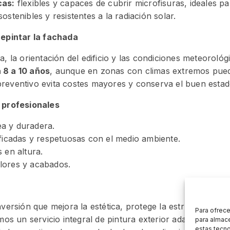
cas:
flexibles y capaces de cubrir microfisuras, ideales pa
ostenibles y resistentes a la radiación solar.
repintar la fachada
a, la orientación del edificio y las condiciones meteorológ
 8 a 10 años
, aunque en zonas con climas extremos pued
eventivo evita costes mayores y conserva el buen estado 
n profesionales
a y duradera.
ificadas y respetuosas con el medio ambiente.
 en altura.
lores y acabados.
nversión que mejora la estética, protege la estructura y re
Para ofrece
os un servicio integral de pintura exterior adaptado a ca
para almace
estas tecn