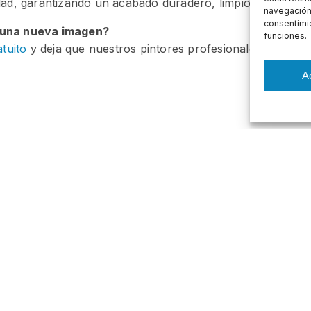
dad, garantizando un acabado duradero, limpio y moderno
navegación o
consentimie
 una nueva imagen?
funciones.
tuito
y deja que nuestros pintores profesionales devuelva
A
os
Más Información
tación de Fachadas
Política de Cookies
ento de Fachadas (SATE)
Política de Privacidad
 Ventiladas
ión de Tejados