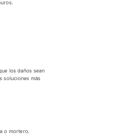
muros.
 que los daños sean
as soluciones más
ra o mortero.