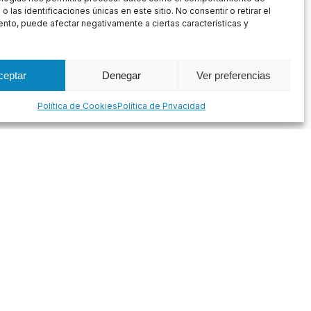
.
 las identificaciones únicas en este sitio. No consentir o retirar el
nto, puede afectar negativamente a ciertas características y
n el color y la protección
perm_phone_msg
ceptar
Denegar
Ver preferencias
×
¿HABLAMOS?
SIGUIENTE
Política de Cookies
Política de Privacidad
Contactanos
info@fachadasaragon.com
comercial@fachadasaragon.com