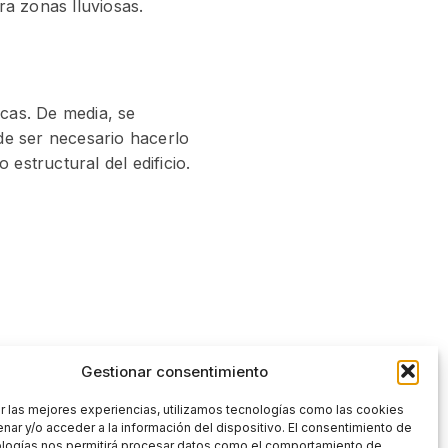
ra zonas lluviosas.
icas. De media, se
e ser necesario hacerlo
estructural del edificio.
Gestionar consentimiento
valoriza el inmueble. En
r las mejores experiencias, utilizamos tecnologías como las cookies
da necesidad. Utilizamos
nar y/o acceder a la información del dispositivo. El consentimiento de
ologías nos permitirá procesar datos como el comportamiento de