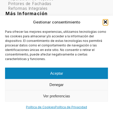
Pintores de Fachadas
Reformas Integrales
Más Información
Política de Cookies
Gestionar consentimiento
Política de Privacidad
Contactanos
Para ofrecer las mejores experiencias, utilizamos tecnologías como
info@fachadasaragon.com
las cookies para almacenar y/o acceder a la información del
comercial@fachadasaragon.com
dispositivo. El consentimiento de estas tecnologías nos permitirá
procesar datos como el comportamiento de navegación o las
identificaciones únicas en este sitio. No consentir o retirar el
consentimiento, puede afectar negativamente a ciertas
876 04 10 87
características y funciones.
615 357 210
Aceptar
Denegar
perm_phone_msg
×
Ver preferencias
¿HABLAMOS?
Copyright© 2025 Fachadas Aragón
Política de Cookies
Política de Privacidad